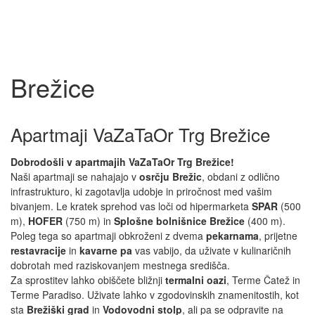
Brežice
Apartmaji VaZaTaOr Trg Brežice
Dobrodošli v apartmajih VaZaTaOr Trg Brežice!
Naši apartmaji se nahajajo v
osrčju Brežic
, obdani z odlično
infrastrukturo, ki zagotavlja udobje in priročnost med vašim
bivanjem. Le kratek sprehod vas loči od hipermarketa
SPAR
(500
m),
HOFER
(750 m) in
Splošne bolnišnice Brežice
(400 m).
Poleg tega so apartmaji obkroženi z dvema
pekarnama
, prijetne
restavracije
in
kavarne pa
vas vabijo, da uživate v kulinaričnih
dobrotah med raziskovanjem mestnega središča.
Za sprostitev lahko obiščete bližnji
termalni oazi
, Terme Čatež in
Terme Paradiso. Uživate lahko v zgodovinskih znamenitostih, kot
sta
Brežiški grad
in
Vodovodni stolp
, ali pa se odpravite na