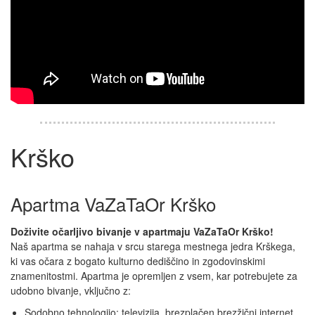
Krško
Apartma VaZaTaOr Krško
Doživite očarljivo bivanje v apartmaju VaZaTaOr Krško!
Naš apartma se nahaja v srcu starega mestnega jedra Krškega,
ki vas očara z bogato kulturno dediščino in zgodovinskimi
znamenitostmi. Apartma je opremljen z vsem, kar potrebujete za
udobno bivanje, vključno z:
Sodobno tehnologijo: televizija, brezplačen brezžični internet.