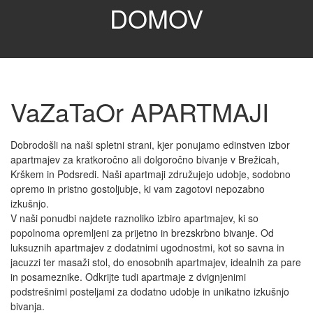
DOMOV
VaZaTaOr APARTMAJI
Dobrodošli na naši spletni strani, kjer ponujamo edinstven izbor
apartmajev za kratkoročno ali dolgoročno bivanje v Brežicah,
Krškem in Podsredi. Naši apartmaji združujejo udobje, sodobno
opremo in pristno gostoljubje, ki vam zagotovi nepozabno
izkušnjo.
V naši ponudbi najdete raznoliko izbiro apartmajev, ki so
popolnoma opremljeni za prijetno in brezskrbno bivanje. Od
luksuznih apartmajev z dodatnimi ugodnostmi, kot so savna in
jacuzzi ter masaži stol, do enosobnih apartmajev, idealnih za pare
in posameznike. Odkrijte tudi apartmaje z dvignjenimi
podstrešnimi posteljami za dodatno udobje in unikatno izkušnjo
bivanja.