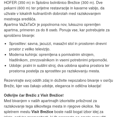
HOFER (350 m) in Splošno bolnišnico Brežice (300 m). Dve
pekarni (600 m) ter prijetne restavracije in kavarne vabijo, da
uživate v lokalnih kulinaričnih dobrotah med raziskovanjem
mestnega središča.
Apartma VaZaTaOr je popolnoma nov, luksuzno opremljen
apartma, primeren za do 8 oseb. Ponuja vse, kar potrebujete za
sproščeno bivanje:
Sprostitev: savna, jacuzzi, masažni stol in prostoren dnevni
prostor z veliko televizijo.
Moderna kuhinja: opremljena s pomivalnim strojem,
hladilnikom, zmrzovalnikom in vsemi potrebnimi pripomočki.
Udobje: pralni in sušilni stroj, dva udobna spalna prostora ter
prostorna postelja za sprostitev po raziskovanju mesta.
Rezervirajte svoj oddih zdaj in doživite nepozabno bivanje v osrčju
Brežic, kjer vas čakajo udobje, eleganca in odlična lokacija!
Odkrijte čar Brežic z Visit Brežice!
Med bivanjem v naših apartmajih izkoristite priložnost za
raziskovanje tega slikovitega mesta in njegove okolice. Na
spletnem mestu
Visit Brežice
boste našli bogat izbor idej za