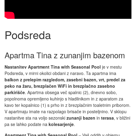
Podsreda
Apartma Tina z zunanjim bazenom
Nastanitev Apartment Tina with Seasonal Pool
je v mestu
Podsreda, v mirni okolici obdani z naravo. Ta apartma ima
balkon z prelepim razgledom, zasebni bazen, vrt, predel za
peko na žaru, brezplačen WiFi in brezplačno zasebno
parkirišče
. Apartma obsega več spalnic (2), dnevno sobo,
popolnoma opremljeno kuhinjo s hladilnikom in z aparatom za
kavo ter kopalnico (1) s prho in z brezplačnim toaletnim priborom.
V apartmaju imate na razpolago brisače in posteljnino. V sklopu
nastanitve sta na voljo sezonski
zunanji bazen
in
terasa
, v bližini
pa se lahko podate na
kolesarjenje
.
Apartment Tina with Seasonal Pool
– Vaš oddih v objemu