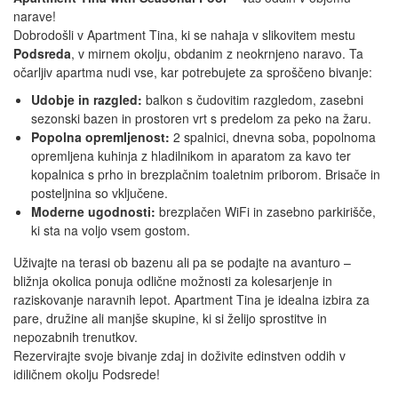
narave!
Dobrodošli v Apartment Tina, ki se nahaja v slikovitem mestu
Podsreda
, v mirnem okolju, obdanim z neokrnjeno naravo. Ta
očarljiv apartma nudi vse, kar potrebujete za sproščeno bivanje:
Udobje in razgled:
balkon s čudovitim razgledom, zasebni
sezonski bazen in prostoren vrt s predelom za peko na žaru.
Popolna opremljenost:
2 spalnici, dnevna soba, popolnoma
opremljena kuhinja z hladilnikom in aparatom za kavo ter
kopalnica s prho in brezplačnim toaletnim priborom. Brisače in
posteljnina so vključene.
Moderne ugodnosti:
brezplačen WiFi in zasebno parkirišče,
ki sta na voljo vsem gostom.
Uživajte na terasi ob bazenu ali pa se podajte na avanturo –
bližnja okolica ponuja odlične možnosti za kolesarjenje in
raziskovanje naravnih lepot. Apartment Tina je idealna izbira za
pare, družine ali manjše skupine, ki si želijo sprostitve in
nepozabnih trenutkov.
Rezervirajte svoje bivanje zdaj in doživite edinstven oddih v
idiličnem okolju Podsrede!