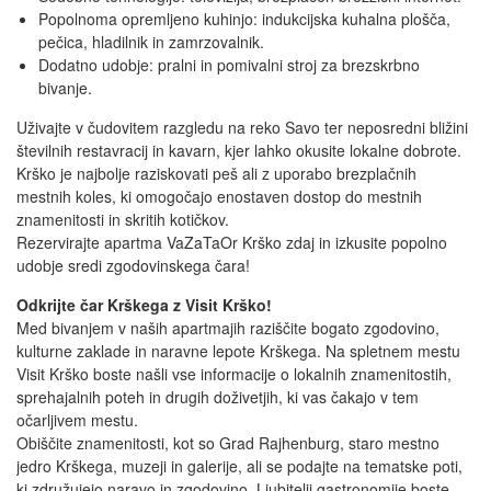
Popolnoma opremljeno kuhinjo: indukcijska kuhalna plošča,
pečica, hladilnik in zamrzovalnik.
Dodatno udobje: pralni in pomivalni stroj za brezskrbno
bivanje.
Uživajte v čudovitem razgledu na reko Savo ter neposredni bližini
številnih restavracij in kavarn, kjer lahko okusite lokalne dobrote.
Krško je najbolje raziskovati peš ali z uporabo brezplačnih
mestnih koles, ki omogočajo enostaven dostop do mestnih
znamenitosti in skritih kotičkov.
Rezervirajte apartma VaZaTaOr Krško zdaj in izkusite popolno
udobje sredi zgodovinskega čara!
Odkrijte čar Krškega z Visit Krško!
Med bivanjem v naših apartmajih raziščite bogato zgodovino,
kulturne zaklade in naravne lepote Krškega. Na spletnem mestu
Visit Krško boste našli vse informacije o lokalnih znamenitostih,
sprehajalnih poteh in drugih doživetjih, ki vas čakajo v tem
očarljivem mestu.
Obiščite znamenitosti, kot so Grad Rajhenburg, staro mestno
jedro Krškega, muzeji in galerije, ali se podajte na tematske poti,
ki združujejo naravo in zgodovino. Ljubitelji gastronomije boste