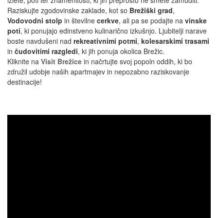
izlete, poti ter znamenitosti, ki jih preprosto ne smete zamuditi.
Raziskujte zgodovinske zaklade, kot so
Brežiški grad
,
Vodovodni stolp
in številne
cerkve
, ali pa se podajte na
vinske
poti
, ki ponujajo edinstveno kulinarično izkušnjo. Ljubitelji narave
boste navdušeni nad
rekreativnimi potmi
,
kolesarskimi trasami
in
čudovitimi razgledi
, ki jih ponuja okolica Brežic.
Kliknite na
Visit Brežice
in načrtujte svoj popoln oddih, ki bo
združil udobje naših apartmajev in nepozabno raziskovanje
destinacije!