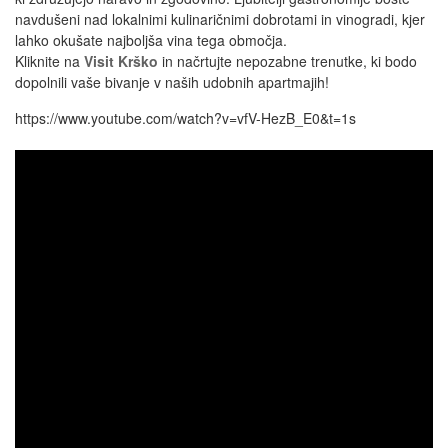
navdušeni nad lokalnimi kulinaričnimi dobrotami in vinogradi, kjer
lahko okušate najboljša vina tega območja.
Kliknite na
Visit Krško
in načrtujte nepozabne trenutke, ki bodo
dopolnili vaše bivanje v naših udobnih apartmajih!
https://www.youtube.com/watch?v=vfV-HezB_E0&t=1s