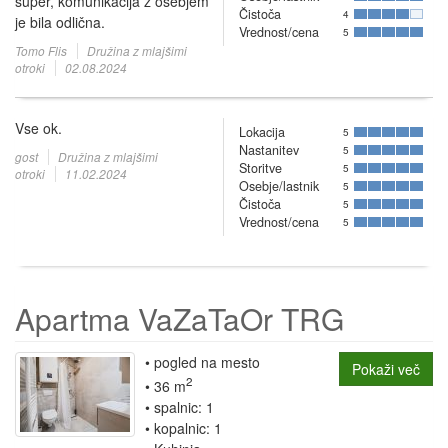
super, komunikacija z osebjem
Čistoča
4
je bila odlična.
Vrednost/cena
5
Tomo Flis
Družina z mlajšimi
otroki
02.08.2024
Vse ok.
Lokacija
5
Nastanitev
5
gost
Družina z mlajšimi
Storitve
5
otroki
11.02.2024
Osebje/lastnik
5
Čistoča
5
Vrednost/cena
5
Apartma VaZaTaOr TRG
pogled na mesto
Pokaži več
2
36 m
spalnic: 1
kopalnic: 1