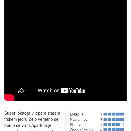
Super lokacija v lepem starem
Lokacija
5
trškem jedru.Zelo verjetno se
Nastanitev
5
Storitve
bomo še vrnili.Apartma je
4
Osebje/lastnik
5