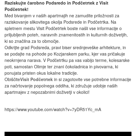
Raziskujte čarobno Podsredo in Podčetrtek z Visit
Podčetrtek!
Med bivanjem v naših apartmajih ne zamudite priložnosti za
raziskovanje slikovitega okolja Podsrede in Podčetrtka. Na
spletnem mestu Visit Podčetrtek boste našli vse informacije o
priljubljenih poteh, naravnih znamenitostih in kulturnih doživetjih,
ki so značilna za to območje.
Odkrijte grad Podsreda, pravi biser srednjeveške arhitekture, in
se podajte na pohode po Kozjanskem parku, kjer vas pričakuje
neokrnjena narava. V Podčetrtku pa vas vabijo terme, kolesarske
poti, samostan Olimje ter znani čokoladnica in pivovarna, ki
ponujata pristen okus lokalne tradicije.
Obiščite
Visit Podčetrtek
in si zagotovite vse potrebne informacije
za načrtovanje popolnega oddiha, ki združuje udobje naših
apartmajev z nepozabnimi doživetji v okolici!
https://www.youtube.com/watch?v=7yDR51Yc_mA