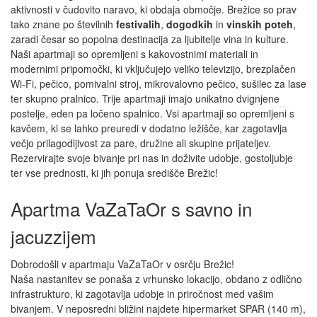
aktivnosti v čudovito naravo, ki obdaja območje. Brežice so prav
tako znane po številnih
festivalih
,
dogodkih
in
vinskih poteh
,
zaradi česar so popolna destinacija za ljubitelje vina in kulture.
Naši apartmaji so opremljeni s kakovostnimi materiali in
modernimi pripomočki, ki vključujejo veliko televizijo, brezplačen
Wi-Fi, pečico, pomivalni stroj, mikrovalovno pečico, sušilec za lase
ter skupno pralnico. Trije apartmaji imajo unikatno dvignjene
postelje, eden pa ločeno spalnico. Vsi apartmaji so opremljeni s
kavčem, ki se lahko preuredi v dodatno ležišče, kar zagotavlja
večjo prilagodljivost za pare, družine ali skupine prijateljev.
Rezervirajte svoje bivanje pri nas in doživite udobje, gostoljubje
ter vse prednosti, ki jih ponuja središče Brežic!
Apartma VaZaTaOr s savno in
jacuzzijem
Dobrodošli v apartmaju VaZaTaOr v osrčju Brežic!
Naša nastanitev se ponaša z vrhunsko lokacijo, obdano z odlično
infrastrukturo, ki zagotavlja udobje in priročnost med vašim
bivanjem. V neposredni bližini najdete hipermarket SPAR (140 m),