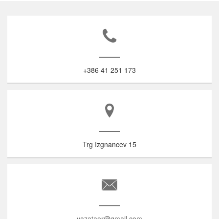
+386 41 251 173
Trg Izgnancev 15
vazataor@gmail.com