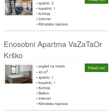
spalnic: 2
kopalnic: 1
Kuhinja
Internet
Klimatska naprava
Enosobni Apartma VaZaTaOr
Krško
pogled na mesto
Pokaži več
2
40 m
spalnic: 1
kopalnic: 1
Kuhinja
Balkon
Internet
Klimatska naprava